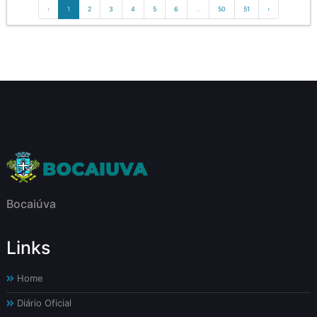
‹
1
2
3
4
5
6
...
50
51
›
Bocaiúva
Links
Home
Diário Oficial