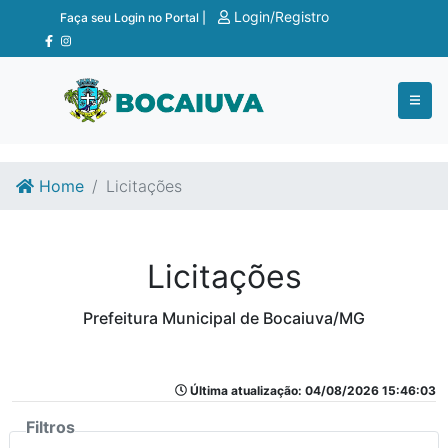
Ir para o conteúdo
Ir para o fim do conteúdo
Login/Registro
Faça seu Login no Portal |
Home
Licitações
Licitações
Prefeitura Municipal de Bocaiuva/MG
Última atualização: 04/08/2026 15:46:03
Filtros