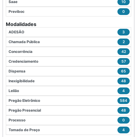
Saae
10
Previboc
0
Modalidades
ADESÃO
3
Chamada Pública
2
Concorrência
42
Credenciamento
57
Dispensa
65
Inexigibilidade
48
Leilão
4
Pregão Eletrônico
584
Pregão Presencial
48
Processo
0
Tomada de Preço
4