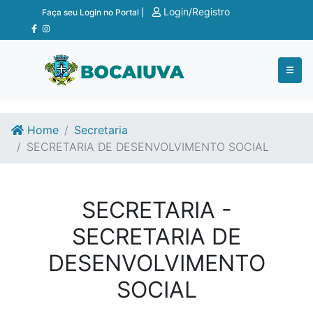
Ir para o conteúdo
Ir para o fim do conteúdo
Login/Registro
Faça seu Login no Portal |
Home
Secretaria
SECRETARIA DE DESENVOLVIMENTO SOCIAL
SECRETARIA -
SECRETARIA DE
DESENVOLVIMENTO
SOCIAL