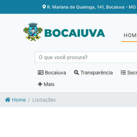
Ir para o conteúdo
Ir para o fim do conteúdo
R. Mariana de Queiroga, 141, Bocaiuva - MG
HOM
Bocaiuva
Transparência
Secr
Mais
Home
Licitações