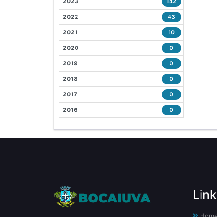
2023
142
2022
43
2021
10
2020
0
2019
0
2018
0
2017
0
2016
0
Link
Hom