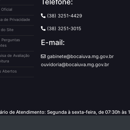
Telefone:
 Oficial
(38) 3251-4429
ca de Privacidade
(38) 3251-3015
do Site
 Perguntas
E-mail:
ntes
isa de Avaliação
gabinete@bocaiuva.mg.gov.br
itura
ouvidoria@bocaiuva.mg.gov.br
 Abertos
rio de Atendimento: Segunda à sexta-feira, de 07:30h às 