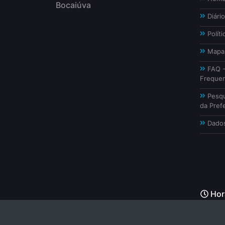
Bocaiúva
Diário
Políti
Mapa 
FAQ -
Freque
Pesqu
da Prefe
Dados
Horá