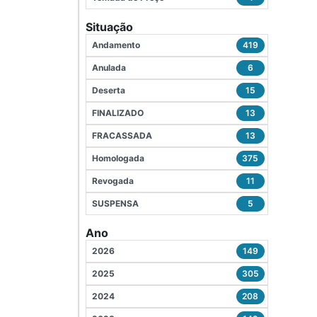
Situação
Andamento
419
Anulada
6
Deserta
15
FINALIZADO
13
FRACASSADA
13
Homologada
375
Revogada
11
SUSPENSA
5
Ano
2026
149
2025
305
2024
208