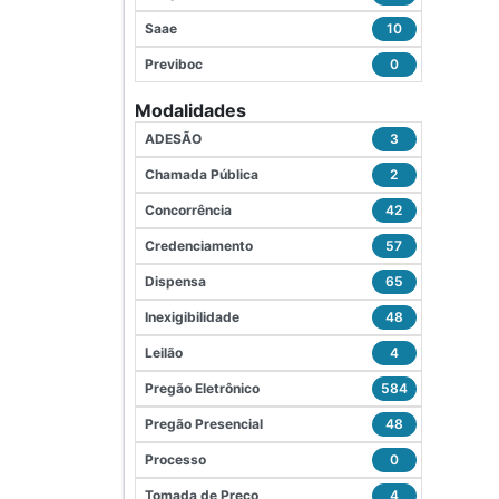
Saae
10
Previboc
0
Modalidades
ADESÃO
3
Chamada Pública
2
Concorrência
42
Credenciamento
57
Dispensa
65
Inexigibilidade
48
Leilão
4
Pregão Eletrônico
584
Pregão Presencial
48
Processo
0
Tomada de Preço
4