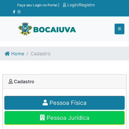
Ir para o conteúdo
Ir para o fim do conteúdo
Login/Registro
Faça seu Login no Portal |
Home
Cadastro
Cadastro
Pessoa Física
Pessoa Jurídica