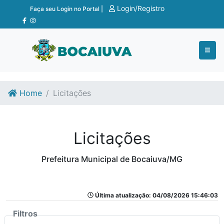
Ir para o conteúdo
Ir para o fim do conteúdo
Login/Registro
Faça seu Login no Portal |
Home
Licitações
Licitações
Prefeitura Municipal de Bocaiuva/MG
Última atualização: 04/08/2026 15:46:03
Filtros