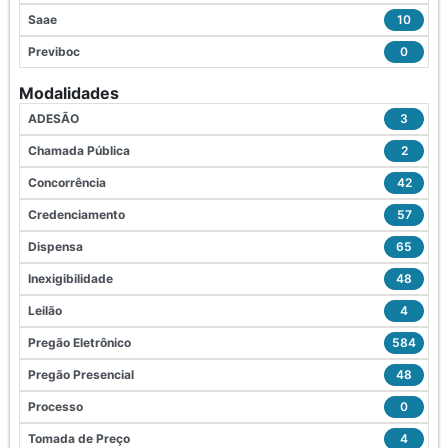
Saae
10
Previboc
0
Modalidades
ADESÃO
3
Chamada Pública
2
Concorrência
42
Credenciamento
57
Dispensa
65
Inexigibilidade
48
Leilão
4
Pregão Eletrônico
584
Pregão Presencial
48
Processo
0
Tomada de Preço
4