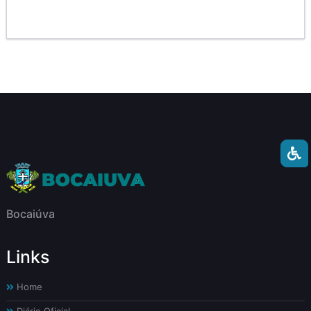
Bocaiúva
Links
Home