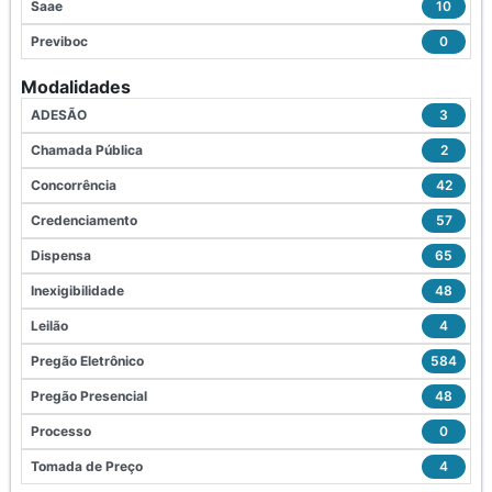
Saae
10
Previboc
0
Modalidades
ADESÃO
3
Chamada Pública
2
Concorrência
42
Credenciamento
57
Dispensa
65
Inexigibilidade
48
Leilão
4
Pregão Eletrônico
584
Pregão Presencial
48
Processo
0
Tomada de Preço
4