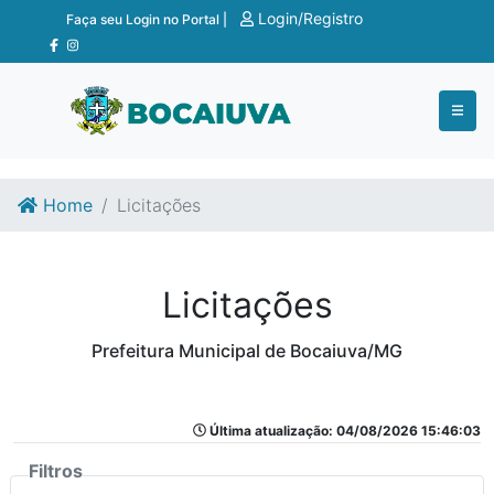
Ir para o conteúdo
Ir para o fim do conteúdo
Login/Registro
Faça seu Login no Portal |
Home
Licitações
Licitações
Prefeitura Municipal de Bocaiuva/MG
Última atualização: 04/08/2026 15:46:03
Filtros