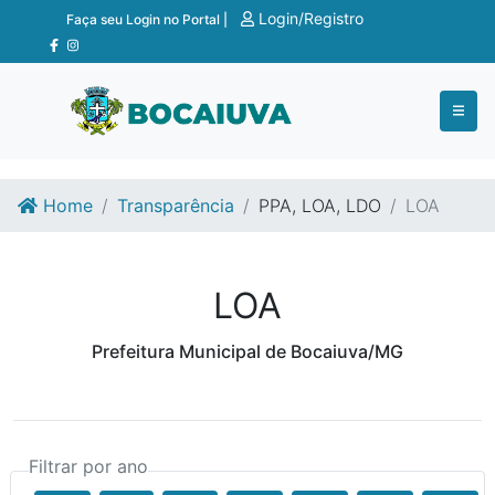
Ir para o conteúdo
Ir para o fim do conteúdo
Login/Registro
Faça seu Login no Portal |
Home
Transparência
PPA, LOA, LDO
LOA
LOA
Prefeitura Municipal de Bocaiuva/MG
Filtrar por ano