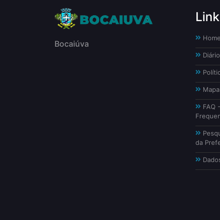
Link
Hom
Bocaiúva
Diário
Políti
Mapa 
FAQ -
Freque
Pesqu
da Prefe
Dados