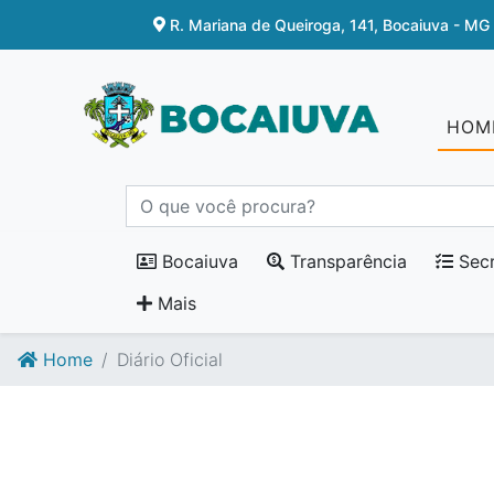
Ir para o conteúdo
Ir para o fim do conteúdo
R. Mariana de Queiroga, 141, Bocaiuva - MG
HOM
Bocaiuva
Transparência
Secr
Mais
Home
Diário Oficial