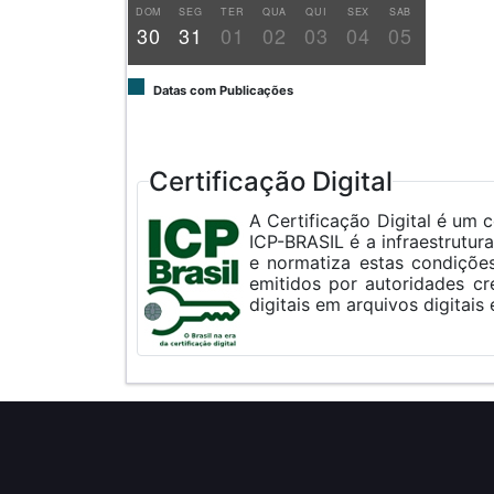
DOM
SEG
TER
QUA
QUI
SEX
SAB
30
31
01
02
03
04
05
Datas com Publicações
Certificação Digital
A Certificação Digital é um conjunto de tecno
ICP-BRASIL é a infraestrutura Legal Brasileira para Certificação Digital, de acordo com a Medida Provisória 2200 que estabel
e normatiza estas condições. Sendo assim, são considerados legalmente válidos, no âmbito nacional, apenas os cert
emitidos por autoridades credenciadas junto à