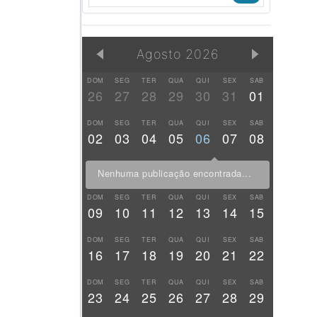
Agosto 2026
DOM
SEG
TER
QUA
QUI
SEX
SAB
26
27
28
29
30
31
01
DOM
SEG
TER
QUA
QUI
SEX
SAB
02
03
04
05
06
07
08
Nenhuma publicação encontrada...
DOM
SEG
TER
QUA
QUI
SEX
SAB
09
10
11
12
13
14
15
DOM
SEG
TER
QUA
QUI
SEX
SAB
16
17
18
19
20
21
22
DOM
SEG
TER
QUA
QUI
SEX
SAB
23
24
25
26
27
28
29