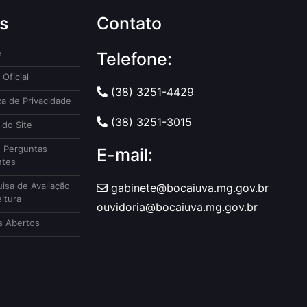
s
Contato
e
Telefone:
 Oficial
(38) 3251-4429
ca de Privacidade
(38) 3251-3015
do Site
 Perguntas
E-mail:
ntes
isa de Avaliação
gabinete@bocaiuva.mg.gov.br
itura
ouvidoria@bocaiuva.mg.gov.br
 Abertos