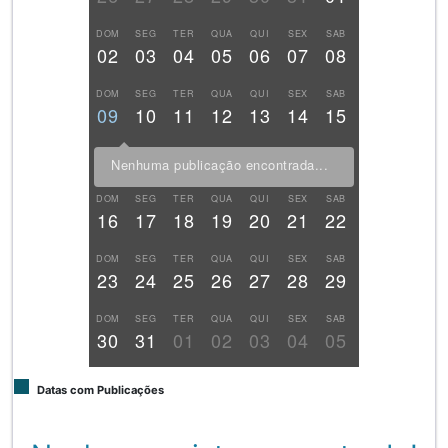
DOM
SEG
TER
QUA
QUI
SEX
SAB
02
03
04
05
06
07
08
DOM
SEG
TER
QUA
QUI
SEX
SAB
09
10
11
12
13
14
15
Nenhuma publicação encontrada...
DOM
SEG
TER
QUA
QUI
SEX
SAB
16
17
18
19
20
21
22
DOM
SEG
TER
QUA
QUI
SEX
SAB
23
24
25
26
27
28
29
DOM
SEG
TER
QUA
QUI
SEX
SAB
30
31
01
02
03
04
05
Datas com Publicações