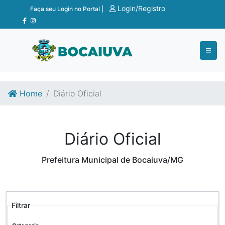
Ir para o conteúdo
Ir para o fim do conteúdo
Login/Registro
Faça seu Login no Portal |
Home
Diário Oficial
Diário Oficial
Prefeitura Municipal de Bocaiuva/MG
Filtrar