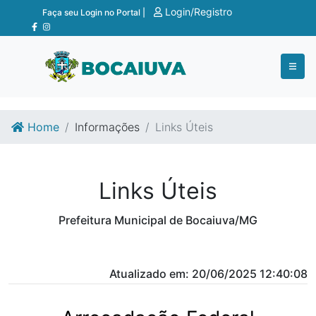
Ir para o conteúdo
Ir para o fim do conteúdo
Login/Registro
Faça seu Login no Portal |
Home
Informações
Links Úteis
Links Úteis
Prefeitura Municipal de Bocaiuva/MG
Atualizado em: 20/06/2025 12:40:08