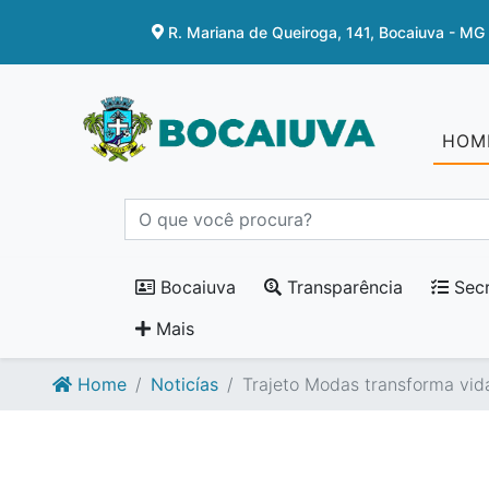
Ir para o conteúdo
Ir para o fim do conteúdo
R. Mariana de Queiroga, 141, Bocaiuva - MG
HOM
Bocaiuva
Transparência
Secr
Mais
Home
Noticías
Trajeto Modas transforma vid