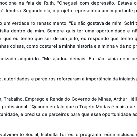
mociona na fala de Ruth. "Cheguei com depressão. Estava 
o", lembra. Segundo ela, o projeto representou um importante p
o um verdadeiro renascimento. "Eu não gostava de mim. Sofri t
xistia dentro de mim. Sempre quis ter uma oportunidade e n
r que eu tenho que ser de um jeito, eu respondo que tenho q
nhas coisas, como costurei a minha história e a minha vida no pr
dizado adquirido. "Me ajudou demais. Eu não sabia nem peg
 autoridades e parceiros reforçaram a importância da iniciat
va, Trabalho, Emprego e Renda do Governo de Minas, Arthur Hél
o profissional. "Quando eu falo que o Trajeto Modas é mais que
tunidade, e precisa de parceiros para que essa oportunidade 
volvimento Social, Isabella Torres, o programa reúne inclusã