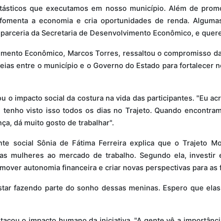
tásticos que executamos em nosso município. Além de promo
, fomenta a economia e cria oportunidades de renda. Algumas 
 parceria da Secretaria de Desenvolvimento Econômico, e quere
vimento Econômico, Marcos Torres, ressaltou o compromisso da
deias entre o município e o Governo do Estado para fortalecer n
u o impacto social da costura na vida das participantes. "Eu a
 tenho visto isso todos os dias no Trajeto. Quando encontram
nça, dá muito gosto de trabalhar".
nte social Sônia de Fátima Ferreira explica que o Trajeto Mo
as mulheres ao mercado de trabalho. Segundo ela, investir em
mover autonomia financeira e criar novas perspectivas para as f
 estar fazendo parte do sonho dessas meninas. Espero que el
tacou o impacto humano da iniciativa. "A gente vê a importân