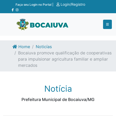
Ir para o conteúdo
Ir para o fim do conteúdo
Login/Registro
Faça seu Login no Portal |
Home
Noticías
Bocaiuva promove qualificação de cooperativas
para impulsionar agricultura familiar e ampliar
mercados
Notícia
Prefeitura Municipal de Bocaiuva/MG