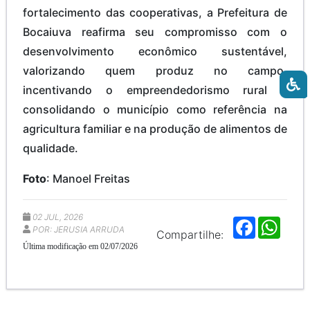
fortalecimento das cooperativas, a Prefeitura de
Bocaiuva reafirma seu compromisso com o
desenvolvimento econômico sustentável,
valorizando quem produz no campo,
incentivando o empreendedorismo rural e
consolidando o município como referência na
agricultura familiar e na produção de alimentos de
qualidade.
Foto
: Manoel Freitas
02 JUL, 2026
F
W
POR: JERUSIA ARRUDA
a
h
Compartilhe:
c
a
Última modificação em 02/07/2026
e
t
b
s
o
A
o
p
k
p