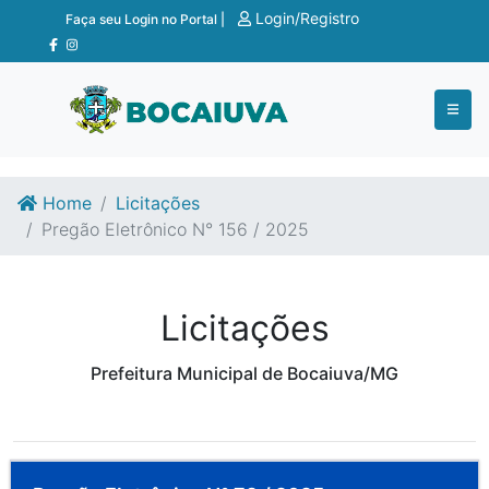
Ir para o conteúdo
Ir para o fim do conteúdo
Login/Registro
Faça seu Login no Portal |
Home
Licitações
Pregão Eletrônico N° 156 / 2025
Licitações
Prefeitura Municipal de Bocaiuva/MG