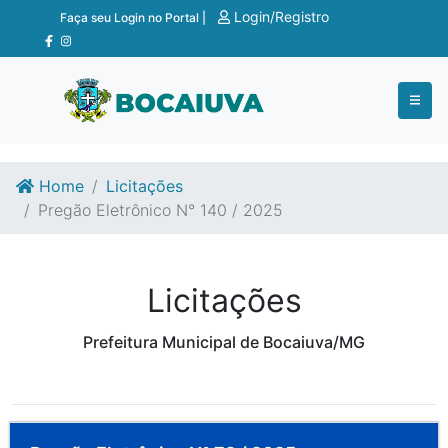
Ir para o conteúdo
Ir para o fim do conteúdo
Login/Registro
Faça seu Login no Portal |
Home
Licitações
Pregão Eletrônico N° 140 / 2025
Licitações
Prefeitura Municipal de Bocaiuva/MG