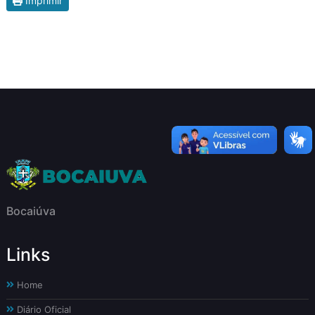
Imprimir
Bocaiúva
Links
Home
Diário Oficial