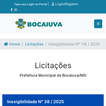
Ir para o conteúdo
Ir para o fim do conteúdo
Login/Registro
Faça seu Login no Portal |
Home
Licitações
Inexigibilidade N° 118 / 2025
Licitações
Prefeitura Municipal de Bocaiuva/MG
Inexigibilidade N° 38 / 2025