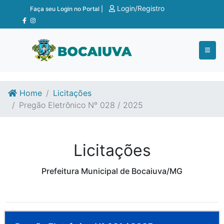
Ir para o conteúdo
Ir para o fim do conteúdo
Login/Registro
Faça seu Login no Portal |
Home
Licitações
Pregão Eletrônico N° 028 / 2025
Licitações
Prefeitura Municipal de Bocaiuva/MG