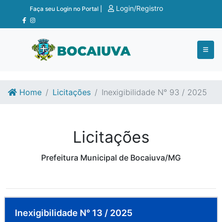
Ir para o conteúdo
Ir para o fim do conteúdo
Login/Registro
Faça seu Login no Portal |
Home
Licitações
Inexigibilidade N° 93 / 2025
Licitações
Prefeitura Municipal de Bocaiuva/MG
Inexigibilidade N° 13 / 2025