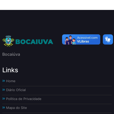
Bocaiúva
Links
Home
Diário Oficial
Política de Privacidade
Mapa do Site