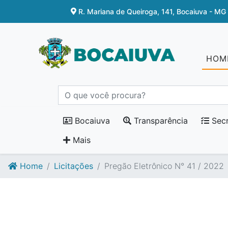
Ir para o conteúdo
Ir para o fim do conteúdo
R. Mariana de Queiroga, 141, Bocaiuva - MG
HOM
Bocaiuva
Transparência
Secr
Mais
Home
Licitações
Pregão Eletrônico N° 41 / 2022