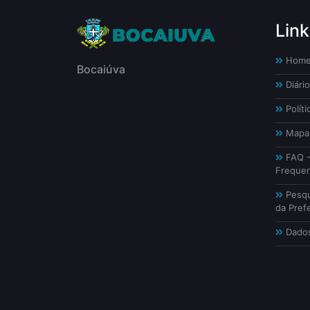
Link
Hom
Bocaiúva
Diário
Políti
Mapa 
FAQ -
Freque
Pesqu
da Prefe
Dados