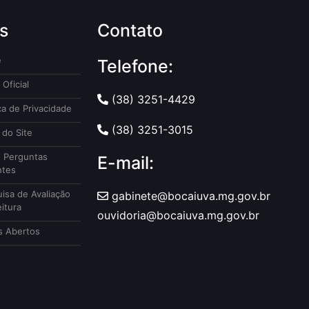
s
Contato
e
Telefone:
 Oficial
(38) 3251-4429
ca de Privacidade
(38) 3251-3015
do Site
 Perguntas
E-mail:
ntes
isa de Avaliação
gabinete@bocaiuva.mg.gov.br
itura
ouvidoria@bocaiuva.mg.gov.br
 Abertos