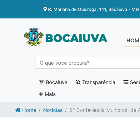
Ir para o conteúdo
Ir para o fim do conteúdo
R. Mariana de Queiroga, 141, Bocaiuva - MG
HOM
Bocaiuva
Transparência
Secr
Mais
Home
Noticías
9° Conferência Municipal de A