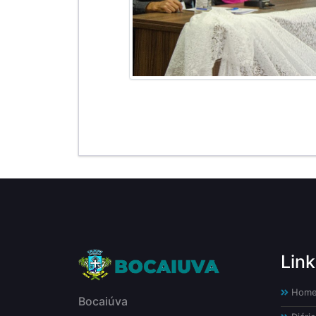
Link
Hom
Bocaiúva