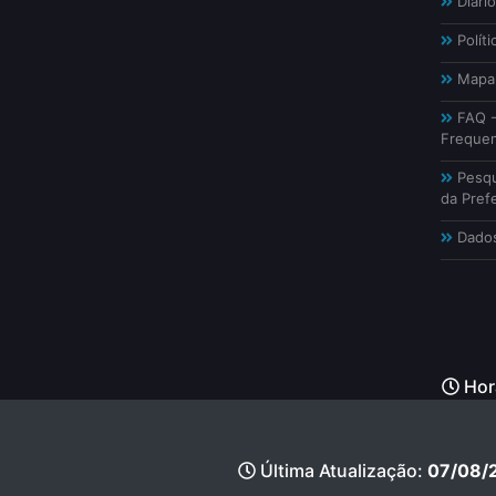
Diário
Políti
Mapa 
FAQ -
Freque
Pesqu
da Prefe
Dados
Horá
Última Atualização:
07/08/