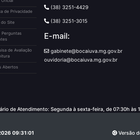
 Oficial
(38) 3251-4429
ca de Privacidade
(38) 3251-3015
do Site
 Perguntas
E-mail:
ntes
isa de Avaliação
gabinete@bocaiuva.mg.gov.br
itura
ouvidoria@bocaiuva.mg.gov.br
 Abertos
rio de Atendimento: Segunda à sexta-feira, de 07:30h às 
2026 09:31:01
Versão d