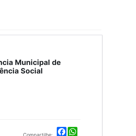
ncia Municipal de
ência Social
F
W
a
h
Compartilhe: