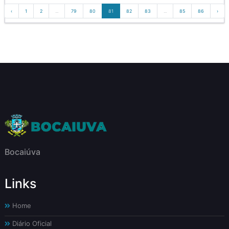
‹
1
2
...
79
80
81
82
83
...
85
86
›
Bocaiúva
Links
Home
Diário Oficial