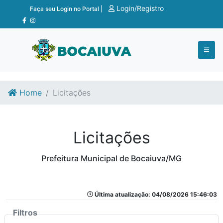
Ir para o conteúdo
Ir para o fim do conteúdo
Login/Registro
Faça seu Login no Portal |
Home
Licitações
Licitações
Prefeitura Municipal de Bocaiuva/MG
Última atualização: 04/08/2026 15:46:03
Filtros