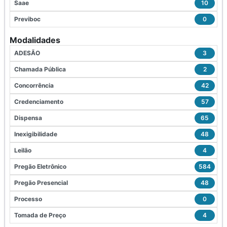
Saae
10
Previboc
0
Modalidades
ADESÃO
3
Chamada Pública
2
Concorrência
42
Credenciamento
57
Dispensa
65
Inexigibilidade
48
Leilão
4
Pregão Eletrônico
584
Pregão Presencial
48
Processo
0
Tomada de Preço
4