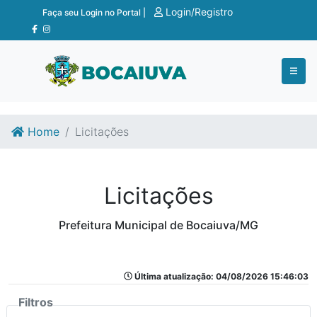
Ir para o conteúdo
Ir para o fim do conteúdo
Login/Registro
Faça seu Login no Portal |
Home
Licitações
Licitações
Prefeitura Municipal de Bocaiuva/MG
Última atualização: 04/08/2026 15:46:03
Filtros