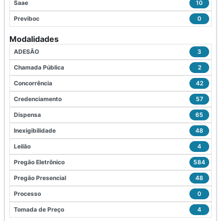
Saae
10
Previboc
0
Modalidades
ADESÃO
3
Chamada Pública
2
Concorrência
42
Credenciamento
57
Dispensa
65
Inexigibilidade
48
Leilão
4
Pregão Eletrônico
584
Pregão Presencial
48
Processo
0
Tomada de Preço
4