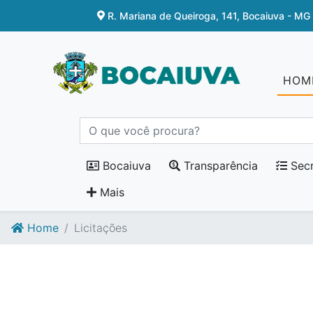
Ir para o conteúdo
Ir para o fim do conteúdo
R. Mariana de Queiroga, 141, Bocaiuva - MG
HOM
Bocaiuva
Transparência
Secr
Mais
Home
Licitações