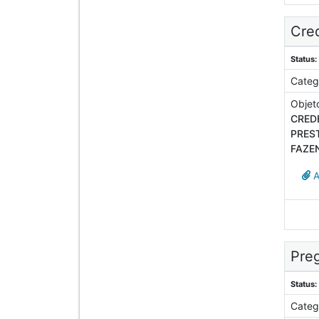
Cre
Status:
Categ
Objet
CRED
PRES
FAZE
A
Preg
Status:
Categ