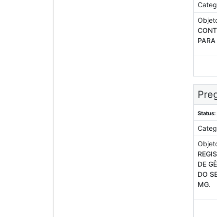
Categ
Objet
CONT
PARA 
Preg
Status:
Categ
Objet
REGI
DE G
DO SE
MG.