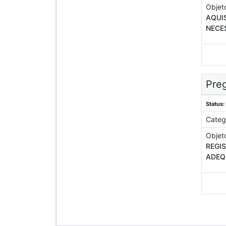
Objet
AQUI
NECES
Preg
Status:
Categ
Objet
REGI
ADEQ