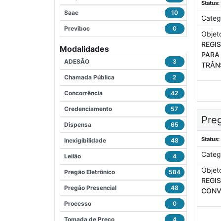
Status:
Saae
10
Categ
Previboc
0
Objet
REGI
Modalidades
PARA
ADESÃO
3
TRÂN
Chamada Pública
2
Concorrência
42
Credenciamento
57
Preg
Dispensa
65
Status:
Inexigibilidade
48
Categ
Leilão
4
Objet
Pregão Eletrônico
584
REGI
Pregão Presencial
48
CONV
Processo
0
Tomada de Preço
4