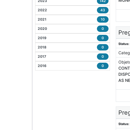
MUNI
2023
142
2022
43
2021
10
2020
0
Preg
2019
0
Status:
2018
0
Categ
2017
0
Objet
2016
0
CONT
DISPO
AS N
Preg
Status: