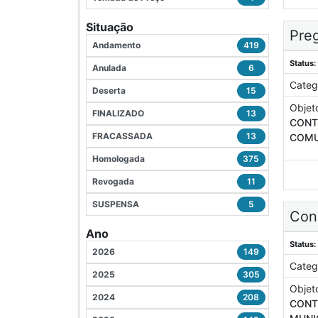
Situação
Preg
Andamento
419
Status:
Anulada
6
Categ
Deserta
15
Objet
FINALIZADO
13
CONT
FRACASSADA
13
COMU
Homologada
375
Revogada
11
SUSPENSA
5
Conc
Ano
Status:
2026
149
Categ
2025
305
Objet
2024
208
CONT