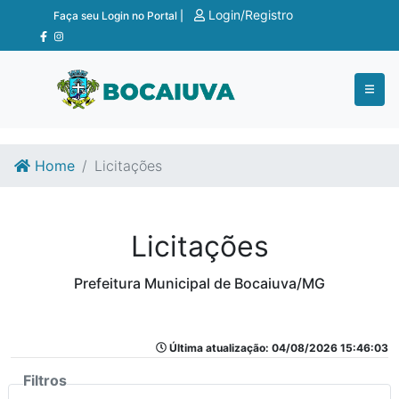
Ir para o conteúdo
Ir para o fim do conteúdo
Login/Registro
Faça seu Login no Portal |
Home
Licitações
Licitações
Prefeitura Municipal de Bocaiuva/MG
Última atualização: 04/08/2026 15:46:03
Filtros