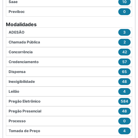
Saae
10
Previboc
0
Modalidades
ADESÃO
3
Chamada Pública
2
Concorrência
42
Credenciamento
57
Dispensa
65
Inexigibilidade
48
Leilão
4
Pregão Eletrônico
584
Pregão Presencial
48
Processo
0
Tomada de Preço
4