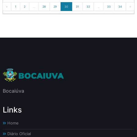
‹
1
2
...
28
29
30
31
32
...
33
34
›
Bocaiúva
Links
Home
Diário Oficial