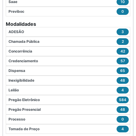
Saae
10
Previboc
0
Modalidades
ADESÃO
3
Chamada Pública
2
Concorrência
42
Credenciamento
57
Dispensa
65
Inexigibilidade
48
Leilão
4
Pregão Eletrônico
584
Pregão Presencial
48
Processo
0
Tomada de Preço
4