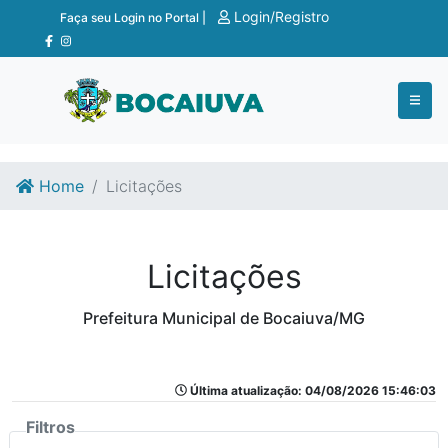
Ir para o conteúdo
Ir para o fim do conteúdo
Login/Registro
Faça seu Login no Portal |
Home
Licitações
Licitações
Prefeitura Municipal de Bocaiuva/MG
Última atualização: 04/08/2026 15:46:03
Filtros